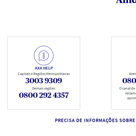
Aind
AXA HELP
Capitais e Regiões Metropolitanas
Aten
3003 9309
080
Demais regiões
O canal de
reclam
0800 292 4357
aprim
PRECISA DE INFORMAÇÕES SOBRE