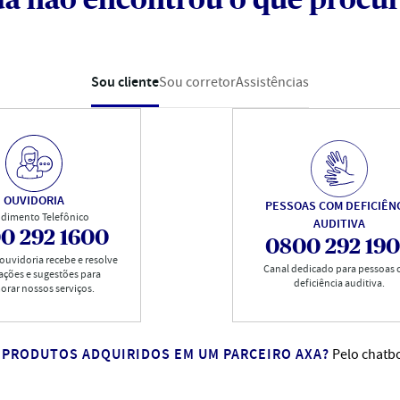
a não encontrou o que procu
Sou cliente
Sou corretor
Assistências
OUVIDORIA
PESSOAS COM DEFICIÊN
dimento Telefônico
AUDITIVA
0 292 1600
0800 292 19
 ouvidoria recebe e resolve
Canal dedicado para pessoas
ações e sugestões para
deficiência auditiva.
orar nossos serviços.
 PRODUTOS ADQUIRIDOS EM UM PARCEIRO AXA?
Pelo chatbo