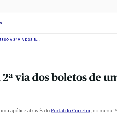
s
COMO TER ACESSO A 2ª VIA DOS BOLETOS DE UMA APÓLICE?
 2ª via dos boletos de u
e uma apólice através do
Portal do Corretor
, no menu 'S