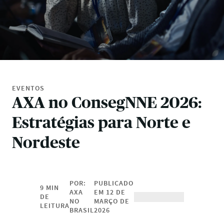
EVENTOS
AXA no ConsegNNE 2026:
Estratégias para Norte e
Nordeste
POR:
PUBLICADO
9 MIN
AXA
EM
12 DE
DE
NO
MARÇO DE
LEITURA
BRASIL
2026