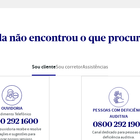
a não encontrou o que procu
Sou cliente
Sou corretor
Assistências
OUVIDORIA
PESSOAS COM DEFICIÊN
dimento Telefônico
AUDITIVA
0 292 1600
0800 292 19
 ouvidoria recebe e resolve
Canal dedicado para pessoas
ações e sugestões para
deficiência auditiva.
orar nossos serviços.