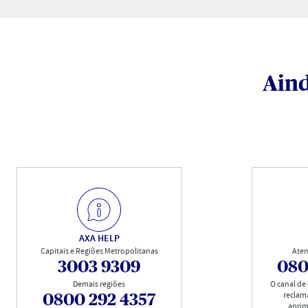
Aind
AXA HELP
Capitais e Regiões Metropolitanas
Aten
3003 9309
080
Demais regiões
O canal de
reclam
0800 292 4357
aprim