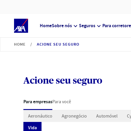
Home
Sobre nós
Seguros
Para corretore
HOME
ACIONE SEU SEGURO
Acione seu seguro
Para empresas
Para você
Aeronáutico
Agronegócio
Automóvel
C
Vida