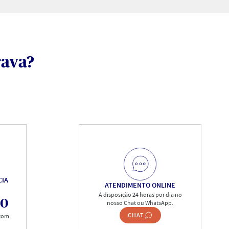
rava?
CIA
ATENDIMENTO ONLINE
À disposição 24 horas por dia no
00
nosso Chat ou WhatsApp.
CHAT
 com